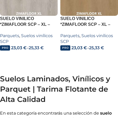
SUELO VINILICO
SUELO VINILICO
*ZIMAFLOOR SCP – XL –
*ZIMAFLOOR SCP – XL –
ZIMAFLOOR XL QUEENS
ZIMAFLOOR XL SOHO OAK
Parquets
,
Suelos vinílicos
Parquets
,
Suelos vinílicos
OAK Z223
Z220
SCP
SCP
23,03
€
25,33
€
23,03
€
25,33
€
→
→
PRO
PRO
Añadir al carrito
Añadir al carrito
Suelos Laminados, Vinílicos y
Parquet | Tarima Flotante de
Alta Calidad
En esta categoría encontrarás una selección de
suelo