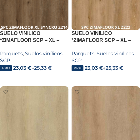
SUELO VINILICO
SUELO VINILICO
*ZIMAFLOOR SCP – XL –
*ZIMAFLOOR SCP – XL –
SPC ZIMAFLOOR XL
SPC ZIMAFLOOR XL Z222
Parquets
,
Suelos vinílicos
Parquets
,
Suelos vinílicos
SYNCRO Z214 MONTANA
CALIFORNIA OAK
SCP
SCP
OAK
23,03
€
25,33
€
23,03
€
25,33
€
→
→
PRO
PRO
Añadir al carrito
Añadir al carrito