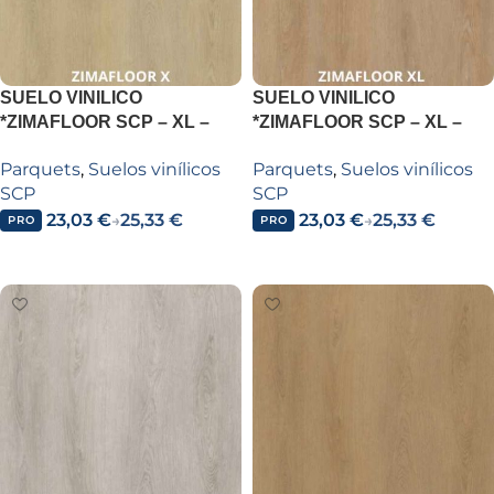
SUELO VINILICO
SUELO VINILICO
*ZIMAFLOOR SCP – XL –
*ZIMAFLOOR SCP – XL –
ZIMAFLOOR XL BROOKLYN
ZIMAFLOOR XL HARLEM
Parquets
,
Suelos vinílicos
Parquets
,
Suelos vinílicos
OAK Z215
OAK Z212
SCP
SCP
23,03
€
25,33
€
23,03
€
25,33
€
→
→
PRO
PRO
Añadir al carrito
Añadir al carrito