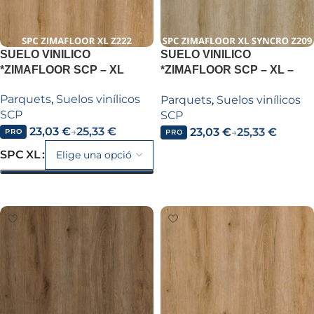
SUELO VINILICO
SUELO VINILICO
*ZIMAFLOOR SCP – XL
*ZIMAFLOOR SCP – XL –
SPC ZIMAFLOOR XL
Parquets
,
Suelos vinílicos
Parquets
,
Suelos vinílicos
SYNCRO Z209 OHIO OAK
SCP
SCP
23,03
€
25,33
€
23,03
€
25,33
€
→
→
PRO
PRO
Añadir al carrito
SPC XL
Seleccionar opciones