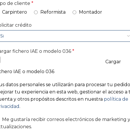
ipo de cliente
*
Carpintero
Reformista
Montador
licitar crédito
argar fichero IAE o modelo 036
*
Cargar
ichero IAE o modelo 036
us datos personales se utilizarán para procesar tu pedido
ejorar tu experiencia en esta web, gestionar el acceso a 
uenta y otros propósitos descritos en nuestra
política de
rivacidad
.
Me gustaría recibir correos electrónicos de marketing 
ctualizaciones.