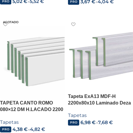
5,02
€
5,52
€
3,67
€
4,04
€
→
→
PRO
PRO
Leer más
Leer más
AGOTADO
Tapeta ExA13 MDF-H
TAPETA CANTO ROMO
2200x80x10 Laminado Deza
080×12 DM H.LACADO 2200
Tapetas
SITEC
Tapetas
6,98
€
7,68
€
→
PRO
4,38
€
4,82
€
→
PRO
Añadir al carrito