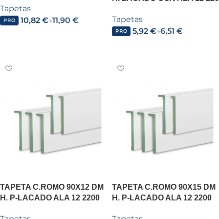
Tapetas
PUR
Tapetas
10,82
€
11,90
€
→
PRO
5,92
€
6,51
€
→
PRO
Añadir al carrito
Leer más
TAPETA C.ROMO 90X12 DM
TAPETA C.ROMO 90X15 DM
H. P-LACADO ALA 12 2200
H. P-LACADO ALA 12 2200
PUR
PUR
Tapetas
Tapetas