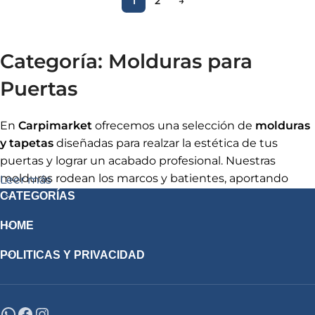
1
2
→
Categoría: Molduras para
Puertas
En
Carpimarket
ofrecemos una selección de
molduras
y tapetas
diseñadas para realzar la estética de tus
puertas y lograr un acabado profesional. Nuestras
molduras rodean los marcos y batientes, aportando
Leer más
elegancia y continuidad al diseño de cualquier estancia.
CATEGORÍAS
Fabricadas con materiales de alta calidad y acabadas en
HOME
blanco lacado o laminado
, garantizan resistencia,
durabilidad y un resultado impecable que se integra a la
POLITICAS Y PRIVACIDAD
perfección con puertas modernas y clásicas.
Estas molduras permiten disimular juntas y pequeños