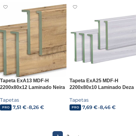
Tapeta ExA13 MDF-H
Tapeta ExA25 MDF-H
2200x80x12 Laminado Neira
2200x80x10 Laminado Deza
Tapetas
Tapetas
7,51
€
8,26
€
7,69
€
8,46
€
→
→
PRO
PRO
Añadir al carrito
Añadir al carrito