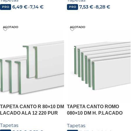
6,49
€
7,14
€
7,53
€
8,28
€
→
→
PRO
PRO
Añadir al carrito
Añadir al carrito
AGOTADO
AGOTADO
TAPETA CANTO R 80×10 DM
TAPETA CANTO ROMO
LACADO ALA 12 220 PUR
080×10 DM H. P.LACADO
2200 PUR SITEC
Tapetas
Tapetas