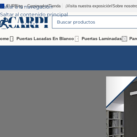
EUR
Blog – Carpimarket
Tienda
¡Visita nuestra exposición!
Sobre nosotr
Saltar a la navegación
Saltar al contenido principal
ome
Puertas Lacadas En Blanco
Puertas Laminadas
Par