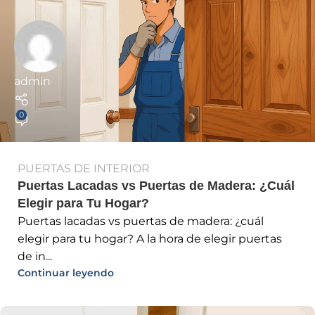
admin
0
PUERTAS DE INTERIOR
Puertas Lacadas vs Puertas de Madera: ¿Cuál
Elegir para Tu Hogar?
Puertas lacadas vs puertas de madera: ¿cuál
elegir para tu hogar? A la hora de elegir puertas
de in...
Continuar leyendo