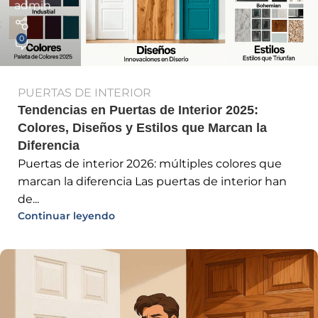
admin
0
PUERTAS DE INTERIOR
Tendencias en Puertas de Interior 2025:
Colores, Diseños y Estilos que Marcan la
Diferencia
Puertas de interior 2026: múltiples colores que
marcan la diferencia Las puertas de interior han
de...
Continuar leyendo