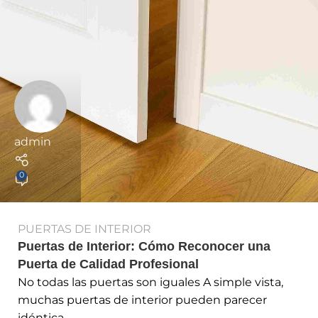
admin
0
PUERTAS DE INTERIOR
Puertas de Interior: Cómo Reconocer una
Puerta de Calidad Profesional
No todas las puertas son iguales A simple vista,
muchas puertas de interior pueden parecer
idéntica...