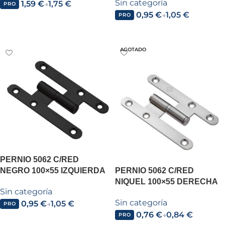
Sin categoría
1,59
€
1,75
€
→
PRO
0,95
€
1,05
€
→
PRO
Añadir al carrito
Añadir al carrito
AGOTADO
PERNIO 5062 C/RED
NEGRO 100×55 IZQUIERDA
PERNIO 5062 C/RED
NIQUEL 100×55 DERECHA
Sin categoría
Sin categoría
0,95
€
1,05
€
→
PRO
0,76
€
0,84
€
→
PRO
Añadir al carrito