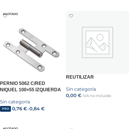
Leer más
AGOTADO
REUTILIZAR
PERNIO 5062 C/RED
Sin categoría
NIQUEL 100×55 IZQUIERDA
0,00
€
IVA no incluido
Sin categoría
Añadir al carrito
0,76
€
0,84
€
→
PRO
Leer más
AGOTADO