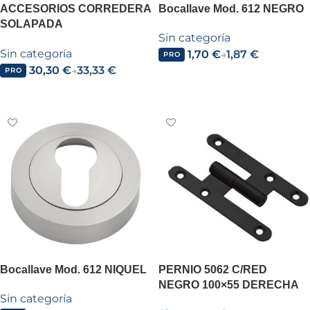
ACCESORIOS CORREDERA
Bocallave Mod. 612 NEGRO
SOLAPADA
Sin categoría
(GUIA+PINO+RUEDAS+GAL
Sin categoría
1,70
€
1,87
€
ERIA)
→
PRO
30,30
€
33,33
€
→
PRO
Leer más
Leer más
Bocallave Mod. 612 NIQUEL
PERNIO 5062 C/RED
NEGRO 100×55 DERECHA
Sin categoría