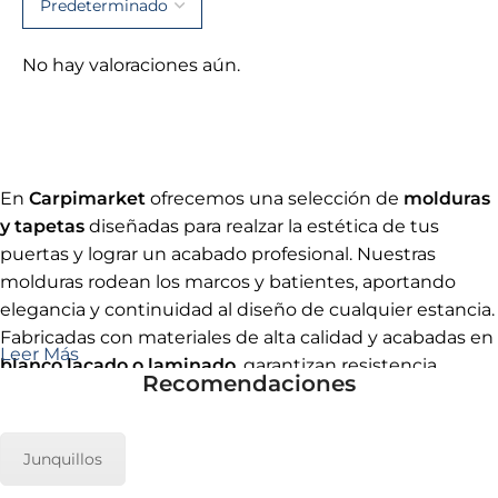
No hay valoraciones aún.
En
Carpimarket
ofrecemos una selección de
molduras
y tapetas
diseñadas para realzar la estética de tus
puertas y lograr un acabado profesional. Nuestras
molduras rodean los marcos y batientes, aportando
elegancia y continuidad al diseño de cualquier estancia.
Fabricadas con materiales de alta calidad y acabadas en
Leer Más
blanco lacado o laminado
, garantizan resistencia,
Recomendaciones
durabilidad y un resultado impecable que se integra a la
perfección con puertas modernas y clásicas.
Junquillos
Estas molduras permiten disimular juntas y pequeños