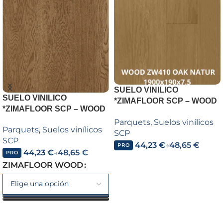
SUELO VINILICO
SUELO VINILICO
*ZIMAFLOOR SCP – WOOD
*ZIMAFLOOR SCP – WOOD
– SPC ZIMAFLOOR WOOD
Parquets
,
Suelos vinílicos
ZW410 OAK NATUR
Parquets
,
Suelos vinílicos
SCP
1900x190x7.5
SCP
44,23
€
48,65
€
→
PRO
44,23
€
48,65
€
→
PRO
Añadir al carrito
ZIMAFLOOR WOOD
Seleccionar opciones