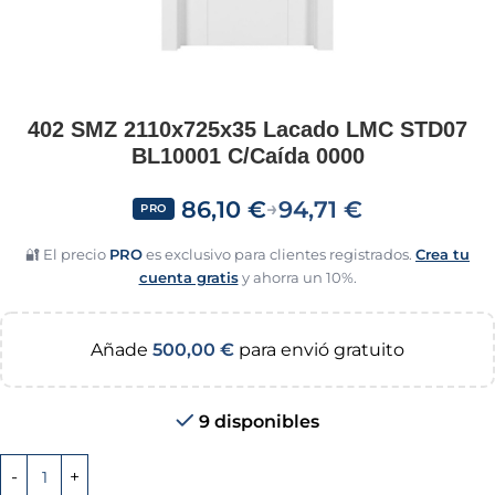
402 SMZ 2110x725x35 Lacado LMC STD07
BL10001 C/Caída 0000
86,10
€
94,71
€
→
PRO
🔐 El precio
PRO
es exclusivo para clientes registrados.
Crea tu
cuenta gratis
y ahorra un 10%.
Añade
500,00
€
para envió gratuito
9 disponibles