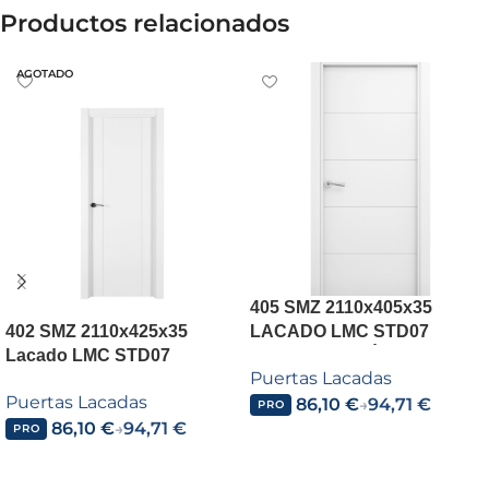
Productos relacionados
AGOTADO
405 SMZ 2110x405x35
402 SMZ 2110x425x35
LACADO LMC STD07
Lacado LMC STD07
BL10001 C/CAÍDA
Puertas Lacadas
BL10001 C/Caída 0000
Puertas Lacadas
86,10
€
94,71
€
→
PRO
86,10
€
94,71
€
→
PRO
Añadir al carrito
Leer más