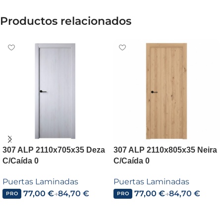
Productos relacionados
307 ALP 2110x705x35 Deza
307 ALP 2110x805x35 Neira
C/Caída 0
C/Caída 0
Puertas Laminadas
Puertas Laminadas
77,00
€
84,70
€
77,00
€
84,70
€
→
→
PRO
PRO
Añadir al carrito
Añadir al carrito