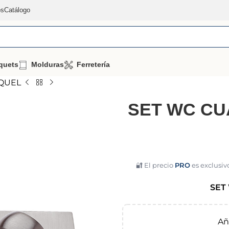
os
Catálogo
quets
Molduras
Ferretería
QUEL
SET WC CU
🔐 El precio
PRO
es exclusivo
SET
Añ