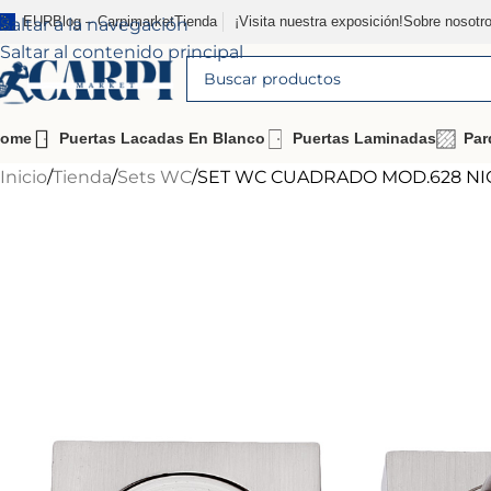
EUR
Blog – Carpimarket
Tienda
¡Visita nuestra exposición!
Sobre nosotr
Saltar a la navegación
Saltar al contenido principal
ome
Puertas Lacadas En Blanco
Puertas Laminadas
Par
Inicio
Tienda
Sets WC
SET WC CUADRADO MOD.628 NI