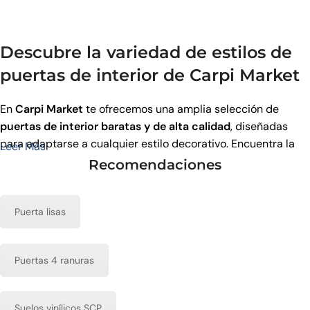
Descubre la variedad de estilos de
puertas de interior de Carpi Market
En
Carpi Market
te ofrecemos una amplia selección de
puertas de interior baratas y de alta calidad
, diseñadas
para adaptarse a cualquier estilo decorativo. Encuentra la
Leer Más
puerta perfecta para cada estancia de tu hogar entre
Recomendaciones
nuestros modelos modernos, clásicos y contemporáneos.
Puerta lisas
Puertas de interior modernas
Si buscas un estilo actual y elegante, nuestras
puertas de
Puertas 4 ranuras
interior modernas
son la opción ideal. Disponibles en tonos
como
blanco, gris o roble claro
, estas puertas destacan por
Suelos vinílicos SCP