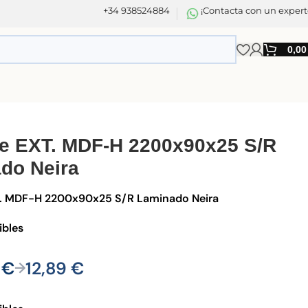
+34 938524884
¡Contacta con un expert
0,0
te EXT. MDF-H 2200x90x25 S/R
do Neira
T. MDF-H 2200x90x25 S/R Laminado Neira
ibles
2
€
12,89
€
→