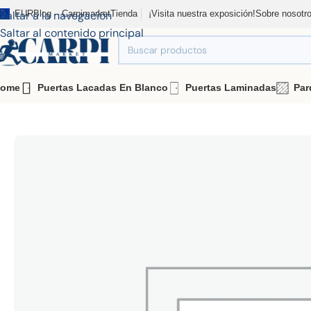
Saltar a la navegación
EUR
Blog – Carpimarket
Tienda
¡Visita nuestra exposición!
Sobre nosotr
Saltar al contenido principal
ome
Puertas Lacadas En Blanco
Puertas Laminadas
Par
Inicio
Tienda
Puertas Laminadas
Laminada Neira
Batient