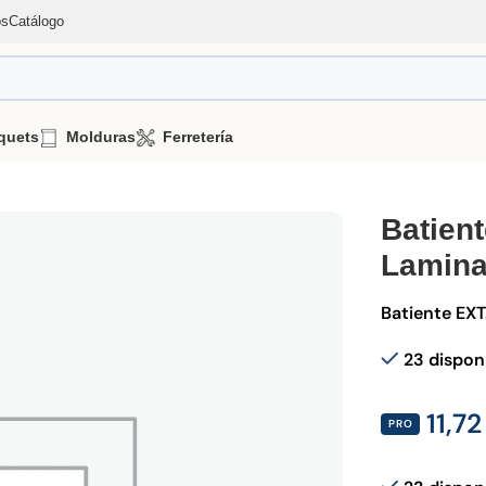
os
Catálogo
quets
Molduras
Ferretería
e EXT. MDF-H 2200x90x25 S/R Laminado Neira
Batien
Lamina
Batiente EX
23 dispon
11,7
PRO