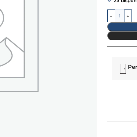
23 dispon
za tu Kit
Per