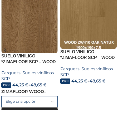
SUELO VINILICO
SUELO VINILICO
*ZIMAFLOOR SCP – WOOD
*ZIMAFLOOR SCP – WOOD
– SPC ZIMAFLOOR WOOD
Parquets
,
Suelos vinílicos
ZW410 OAK NATUR
Parquets
,
Suelos vinílicos
SCP
1900x190x7.5
SCP
44,23
€
48,65
€
→
PRO
44,23
€
48,65
€
→
PRO
Añadir al carrito
ZIMAFLOOR WOOD
Seleccionar opciones