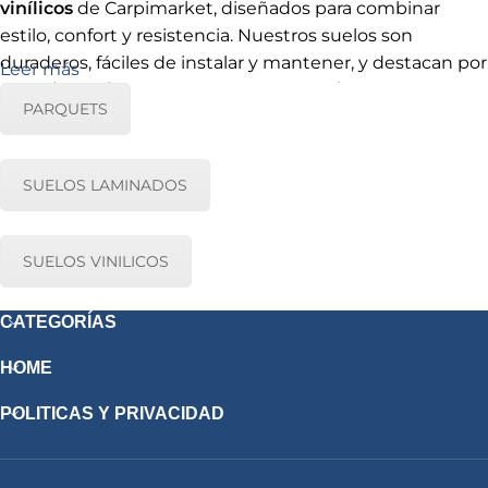
vinílicos
de Carpimarket, diseñados para combinar
estilo, confort y resistencia. Nuestros suelos son
duraderos, fáciles de instalar y mantener, y destacan por
Leer más
su
resistencia al agua, al fuego y propiedades
PARQUETS
antiestáticas
, ofreciendo seguridad y funcionalidad en
cualquier espacio del hogar o proyecto profesional.
Disponibles en múltiples acabados y texturas, permiten
SUELOS LAMINADOS
crear ambientes modernos y elegantes, adaptándose a
cualquier decoración. Confía en Carpimarket para elegir
suelos laminados, parquets y vinílicos
de alta calidad,
SUELOS VINILICOS
que unen diseño, tecnología y durabilidad en cada
detalle.
CATEGORÍAS
HOME
POLITICAS Y PRIVACIDAD