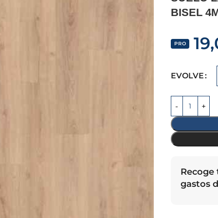
BISEL 4
19
PRO
EVOLVE
Recoge t
gastos d