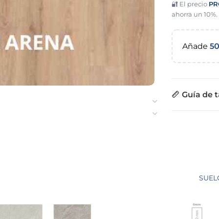
🔐 El precio
PR
ahorra un 10%.
Añade
5
Guía de t
SUEL