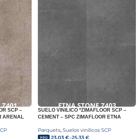
OR SCP –
SUELO VINILICO *ZIMAFLOOR SCP –
R ARENAL
CEMENT – SPC ZIMAFLOOR ETNA
STONE Z403
SCP
Parquets
,
Suelos vinílicos SCP
23,03
€
25,33
€
→
PRO