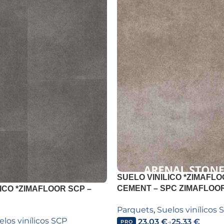
SUELO VINILICO *ZIMAFLO
CEMENT – SPC ZIMAFLOO
ICO *ZIMAFLOOR SCP –
STONE Z401
Parquets
,
Suelos vinílicos 
elos vinílicos SCP
23,03
€
25,33
€
→
PRO