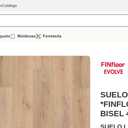
os
Catálogo
quets
Molduras
Ferretería
O LAMINADO *FINFLOOR EVOLVE AC6/33 BISEL 4MV
SUELO
*FINF
BISEL
SUELO L