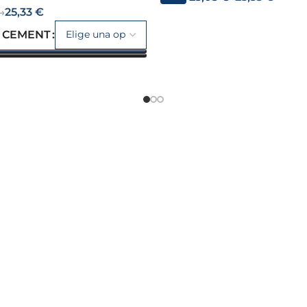
25,33
€
→
 CEMENT