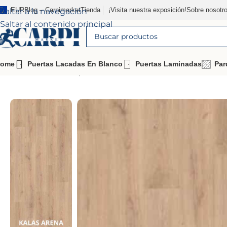
EUR
Blog – Carpimarket
Tienda
¡Visita nuestra exposición!
Sobre nosotr
Saltar a la navegación
Saltar al contenido principal
ome
Puertas Lacadas En Blanco
Puertas Laminadas
Par
Inicio
Tienda
Parquets
Suelos laminados
AC6/33
SUEL