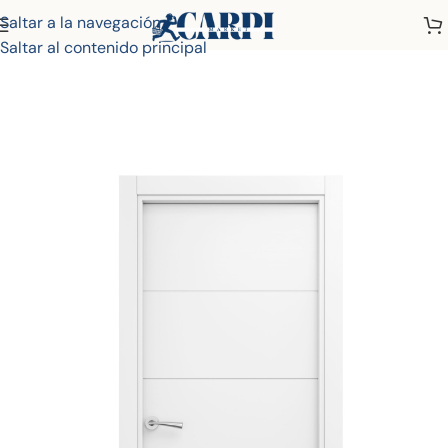
Saltar a la navegación
Inicio
Tienda
Puertas Lacadas
Puertas 4 Ranuras
Saltar al contenido principal