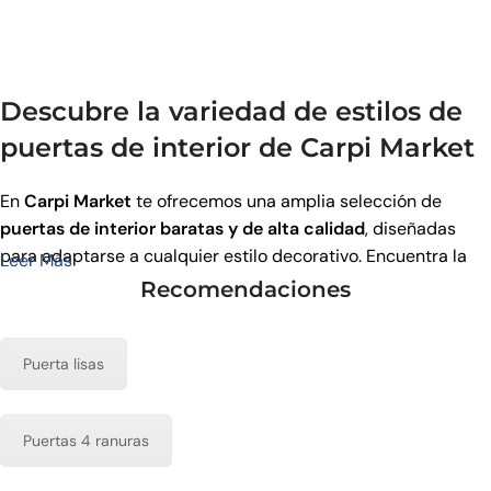
Descubre la variedad de estilos de
puertas de interior de Carpi Market
En
Carpi Market
te ofrecemos una amplia selección de
puertas de interior baratas y de alta calidad
, diseñadas
para adaptarse a cualquier estilo decorativo. Encuentra la
Leer Más
puerta perfecta para cada estancia de tu hogar entre
Recomendaciones
nuestros modelos modernos, clásicos y contemporáneos.
Puerta lisas
Puertas de interior modernas
Si buscas un estilo actual y elegante, nuestras
puertas de
Puertas 4 ranuras
interior modernas
son la opción ideal. Disponibles en tonos