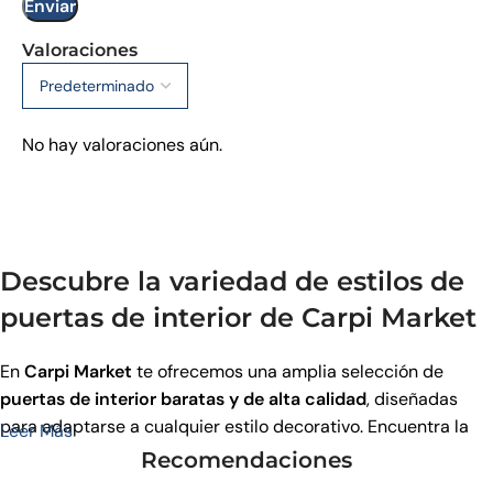
Valoraciones
No hay valoraciones aún.
Descubre la variedad de estilos de
puertas de interior de Carpi Market
En
Carpi Market
te ofrecemos una amplia selección de
puertas de interior baratas y de alta calidad
, diseñadas
para adaptarse a cualquier estilo decorativo. Encuentra la
Leer Más
puerta perfecta para cada estancia de tu hogar entre
Recomendaciones
nuestros modelos modernos, clásicos y contemporáneos.