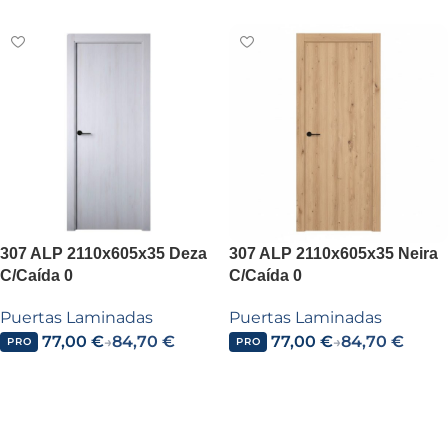
307 ALP 2110x605x35 Deza
307 ALP 2110x605x35 Neira
C/Caída 0
C/Caída 0
Puertas Laminadas
Puertas Laminadas
77,00
€
84,70
€
77,00
€
84,70
€
→
→
PRO
PRO
Añadir al carrito
Añadir al carrito