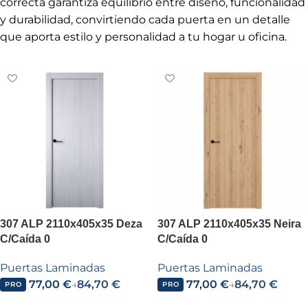
correcta garantiza equilibrio entre diseño, funcionalidad
y durabilidad, convirtiendo cada puerta en un detalle
que aporta estilo y personalidad a tu hogar u oficina.
307 ALP 2110x405x35 Deza
307 ALP 2110x405x35 Neira
C/Caída 0
C/Caída 0
Puertas Laminadas
Puertas Laminadas
77,00
€
84,70
€
77,00
€
84,70
€
→
→
PRO
PRO
Añadir al carrito
Añadir al carrito