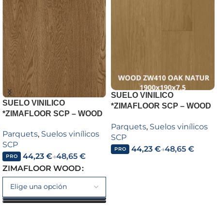
SUELO VINILICO
SUELO VINILICO
*ZIMAFLOOR SCP – WOOD
*ZIMAFLOOR SCP – WOOD
– SPC ZIMAFLOOR WOOD
Parquets
,
Suelos vinílicos
ZW410 OAK NATUR
Parquets
,
Suelos vinílicos
SCP
1900x190x7.5
SCP
44,23
€
48,65
€
→
PRO
44,23
€
48,65
€
→
PRO
Añadir al carrito
ZIMAFLOOR WOOD
Seleccionar opciones