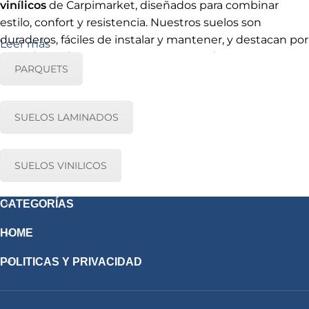
vinílicos
de Carpimarket, diseñados para combinar
estilo, confort y resistencia. Nuestros suelos son
duraderos, fáciles de instalar y mantener, y destacan por
Leer más
su
resistencia al agua, al fuego y propiedades
PARQUETS
antiestáticas
, ofreciendo seguridad y funcionalidad en
cualquier espacio del hogar o proyecto profesional.
Disponibles en múltiples acabados y texturas, permiten
SUELOS LAMINADOS
crear ambientes modernos y elegantes, adaptándose a
cualquier decoración. Confía en Carpimarket para elegir
suelos laminados, parquets y vinílicos
de alta calidad,
SUELOS VINILICOS
que unen diseño, tecnología y durabilidad en cada
detalle.
CATEGORÍAS
HOME
POLITICAS Y PRIVACIDAD